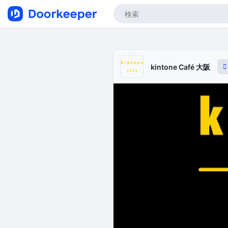
kintone Café 大阪