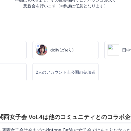
懇親会を行います（※参加は任意となります）
dolly(どωり)
田中
2人のアカウント非公開の参加者
Café 関西女子会 Vol.4は他のコミュニティとのコラボ
afé 関西女子会は今までのkintone Café の女子会ではあまりなかった