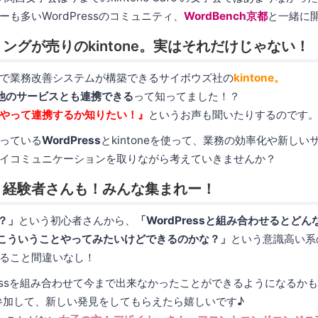
も多いWordPressのコミュニティ、
WordBench京都
と一緒に開
ングが売りのkintone。実はそれだけじゃない！
で業務改善システムが構築できるサイボウズ社の
kintone。
他のサービスとも連携できる
って知ってました！？
やって連携するか知りたい！』
というお声も聞いたりするのです
っている
WordPress
とkintoneを使って、業務の効率化や新し
イコミュニケーションを取りながら考えていきませんか？
！経験者さんも！みんな集まれー！
に？」
という初心者さんから、
「WordPressと組み合わせるとど
てこういうことやってみたいけどできるのかな？」
という意識高い系
ること間違いなし！
rdPressを組み合わせて今まで出来なかったことができるようになるか
に参加して、新しい発見をしてもらえたら嬉しいです♪