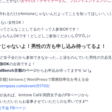
ったことがない
女子の方！デザイナーさん、フロントエンドエンジニ
れるだけがkintoneじゃないんだよってことを知ってほしい＼＼\└('
知らない女性OK！
 Caféってどんなことしてるの？って人参加OKです！
ちろんOKです！どしどしご参加ください(｡Ő▽Ő｡)ﾉ
けじゃないよ！男性の方も申し込み待ってるよ！
ど女子会だから参加できなかった…と涙をのんでいた男性の方必見
加OK
の企画ですよ！
rdBench京都のページ
からお申込み待ってます٩( 'ω' )و
ch京都] kintoneとWordPressで業務効率化を考える会
connpass.com/event/51700/
れば、kintone Café 関西女子会のFBページから
いただいたらお返事させていただくのも早いです♪^^
関西女子会 FBページ