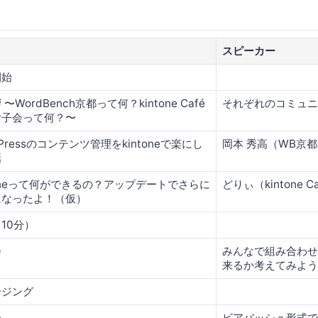
スピーカー
開始
〜WordBench京都って何？kintone Café
それぞれのコミュニ
女子会って何？〜
dPressのコンテンツ管理をkintoneで楽にし
岡本 秀高（WB京
話
toneって何ができるの？アップデートでさらに
どりぃ（kintone 
になったよ！（仮）
10分）
会
みんなで組み合わせ
来るか考えてみよう
ージング
会
ビアバッシュ形式で