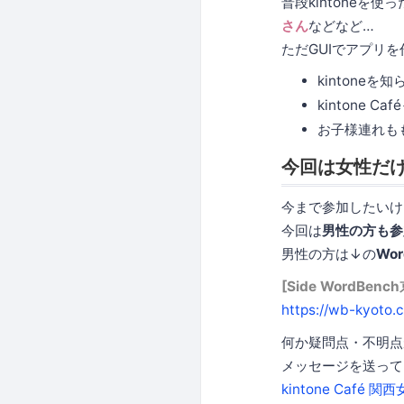
普段kintoneを使
さん
などなど…
ただGUIでアプリを作
kintoneを
kintone
お子様連れもも
今回は女性だ
今まで参加したいけ
今回は
男性の方も参
男性の方は↓の
Wo
[Side WordBen
https://wb-kyoto.
何か疑問点・不明点があ
メッセージを送って
kintone Café 