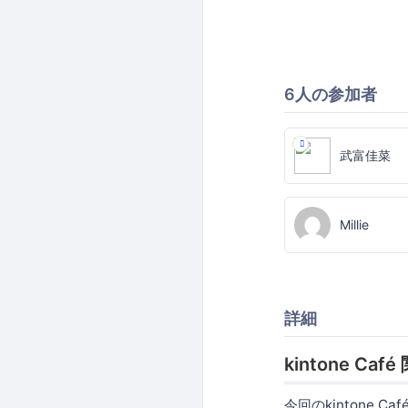
6人の参加者
武富佳菜
Millie
詳細
kintone 
今回のkintone C