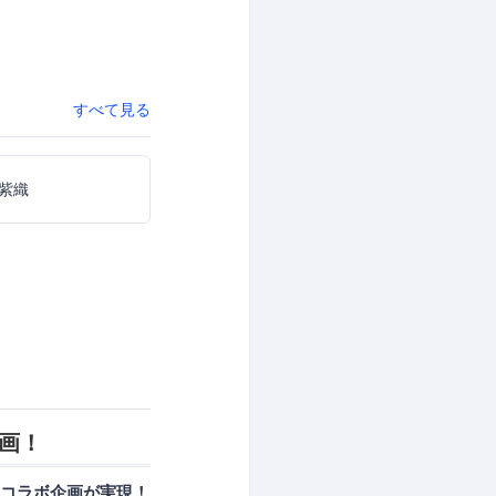
すべて見る
紫織
企画！
コラボ企画が実現！