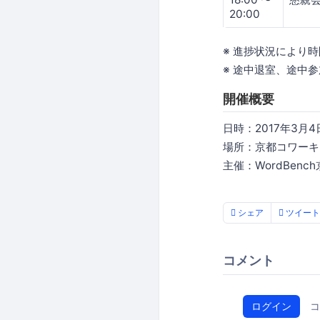
20:00
※ 進捗状況により
※ 途中退室、途中
開催概要
日時：2017年3月4
場所：京都コワーキン
主催：WordBenc
シェア
ツイート
コメント
ログイン
コ