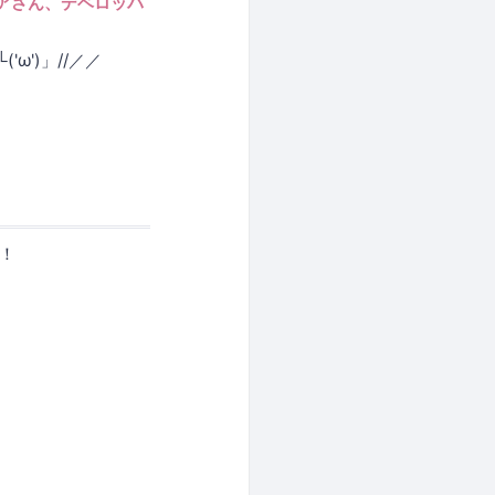
アさん、デベロッパ
ω')」//／／
！